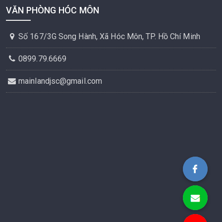
VĂN PHÒNG HÓC MÔN
Số 167/3G Song Hành, Xã Hóc Môn, TP. Hồ Chí Minh
0899.79.6669
mainlandjsc@gmail.com
Bất Động Sản MAINLAN
mainlandj
0899.79.6