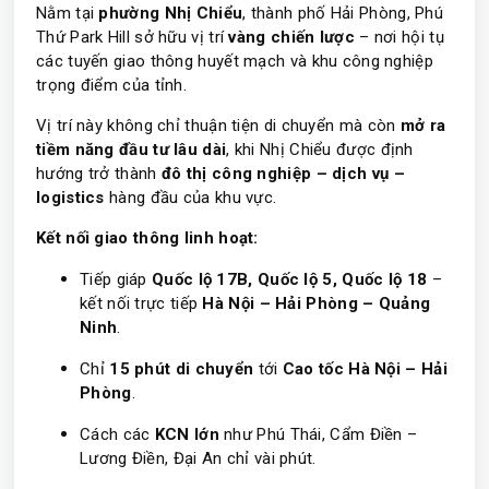
Nằm tại
phường Nhị Chiểu
, thành phố Hải Phòng, Phú
Thứ Park Hill sở hữu vị trí
vàng chiến lược
– nơi hội tụ
các tuyến giao thông huyết mạch và khu công nghiệp
trọng điểm của tỉnh.
Vị trí này không chỉ thuận tiện di chuyển mà còn
mở ra
tiềm năng đầu tư lâu dài
, khi Nhị Chiểu được định
hướng trở thành
đô thị công nghiệp – dịch vụ –
logistics
hàng đầu của khu vực.
Kết nối giao thông linh hoạt:
Tiếp giáp
Quốc lộ 17B, Quốc lộ 5, Quốc lộ 18
–
kết nối trực tiếp
Hà Nội – Hải Phòng – Quảng
Ninh
.
Chỉ
15 phút di chuyển
tới
Cao tốc Hà Nội – Hải
Phòng
.
Cách các
KCN lớn
như Phú Thái, Cẩm Điền –
Lương Điền, Đại An chỉ vài phút.