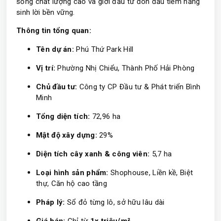
sống chất lượng cao và giới đầu tư đón đầu tiềm năng
sinh lời bền vững.
Thông tin tổng quan:
Tên dự án:
Phú Thứ Park Hill
Vị trí:
Phường Nhị Chiểu, Thành Phố Hải Phòng
Chủ đầu tư:
Công ty CP Đầu tư & Phát triển Bình
Minh
Tổng diện tích:
72,96 ha
Mật độ xây dựng:
29%
Diện tích cây xanh & công viên:
5,7 ha
Loại hình sản phẩm:
Shophouse, Liền kề, Biệt
thự, Căn hộ cao tầng
Pháp lý:
Sổ đỏ từng lô, sở hữu lâu dài
Giá bán:
Chỉ từ
1x triệu/m²