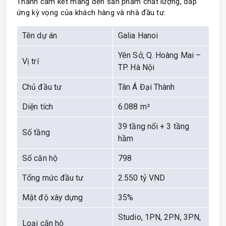
Thành cam kết mang đến sản phẩm chất lượng, đáp
ứng kỳ vọng của khách hàng và nhà đầu tư.
Tên dự án
Galia Hanoi
Yên Sở, Q. Hoàng Mai –
Vị trí
TP. Hà Nội
Chủ đầu tư
Tân Á Đại Thành
Diện tích
6.088 m²
39 tầng nổi + 3 tầng
Số tầng
hầm
Số căn hộ
798
Tổng mức đầu tư
2.550 tỷ VND
Mật độ xây dựng
35%
Studio, 1PN, 2PN, 3PN,
Loại căn hộ