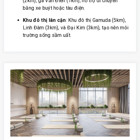
(2km), ga Văn Điển (1km), hỗ trợ di chuyển
bằng xe buýt hoặc tàu điện.
Khu đô thị lân cận
: Khu đô thị Gamuda (5km),
Linh Đàm (3km), và Đại Kim (3km), tạo nên môi
trường sống sầm uất.