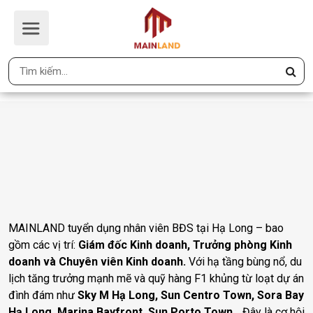
MAINLAND TUYỂN DỤNG NHÂN
VIÊN BĐS TẠI HẠ LONG
Trang Chủ
MAINLAND Tuyển Dụng Nhân Viên BĐS Tại Hạ Long
MAINLAND tuyển dụng nhân viên BĐS tại Hạ Long – bao
gồm các vị trí:
Giám đốc Kinh doanh, Trưởng phòng Kinh
doanh và Chuyên viên Kinh doanh.
Với hạ tầng bùng nổ, du
lịch tăng trưởng mạnh mẽ và quỹ hàng F1 khủng từ loạt dự án
đình đám như
Sky M Hạ Long, Sun Centro Town, Sora Bay
Hạ Long, Marina Bayfront, Sun Porto Town
… Đây là cơ hội