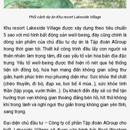
Phối cảnh dự án Khu resort Lakeside Village
Khu resort Lakeside Village được xây dựng theo tiêu chuẩn
5 sao với mô hình bất động sản well-being, đây cũng chính là
dòng sản phẩm của chủ đầu tư dự án là Tập đoàn AGroup
trong thời gian tới. Thiết kế công trình đều lấy con người và
thiên nhiên làm trọng tâm, đề cao yếu tố văn hóa bản địa đặc
trưng. Yếu tố well-being được thể hiện rõ nét qua hệ thống
tiện ích đồng bộ, hứa hẹn mang đến không gian sống thư
giãn, hạnh phúc trên mọi phương diện như: Sức khỏe thể chất
(chèo thuyền, đi bộ, đạp xe, bơi bể 4 mùa…); sức khỏe tinh
thần (tập yoga, vườn thiền…). Du khách đến đây sẽ có thể tận
hưởng trọn vẹn không gian thoáng đãng bên hồ, hít thở không
khí trong lành và nghỉ ngơi thư giãn trong không gian yên tĩnh,
sang trọng.
Đại diện chủ đầu tư – Công ty cổ phần Tập đoàn AGroup cho
biết, Lakeside Village sẽ được vận hành bởi Best Western