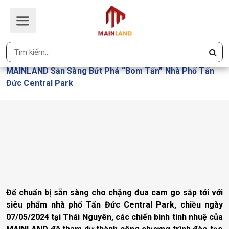
MAINLAND SẴN SÀNG BỨT PHÁ
“BOM TẤN” NHÀ PHỐ TẤN ĐỨC
CENTRAL PARK
Trang Chủ
MAINLAND Sẵn Sàng Bứt Phá “bom Tấn” Nhà Phố Tấn
Đức Central Park
Để chuẩn bị sẵn sàng cho chặng đua cam go sắp tới với
siêu phẩm nhà phố Tấn Đức Central Park, chiều ngày
07/05/2024 tại Thái Nguyên, các chiến binh tinh nhuệ của