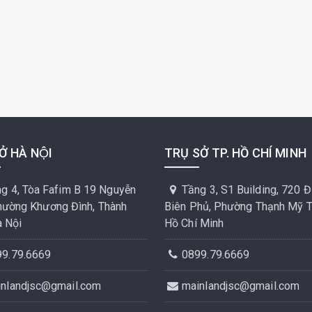
Ở HÀ NỘI
TRỤ SỞ TP. HỒ CHÍ MINH
g 4, Tòa Fafim B 19 Nguyễn
Tầng 3, S1 Building, 720 Đ
Phường Khương Đình, Thành
Biên Phủ, Phường Thạnh Mỹ Tâ
 Nội
Hồ Chí Minh
99.79.6669
0899.79.6669
inlandjsc@gmail.com
mainlandjsc@gmail.com