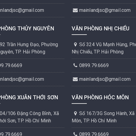
inlandjsc@gmail.com
mainlandjsc@gmail.com
PHÒNG THỦY NGUYÊN
VĂN PHÒNG NHỊ CHIỂU
92 Trần Hưng Đạo, Phường
Số 324 Vũ Mạnh Hùng, P
guyên, TP. Hải Phòng
Nhị Chiểu, TP. Hải Phòng
99.79.6669
0899.79.6669
inlandjsc@gmail.com
mainlandjsc@gmail.com
PHÒNG XUÂN THỚI SƠN
VĂN PHÒNG HÓC MÔN
04/106 Đặng Công Bỉnh, Xã
Số 167/3G Song Hành, Xã
hới Sơn, TP. Hồ Chí Minh
Môn, TP. Hồ Chí Minh
99.79.6669
0899.79.6669