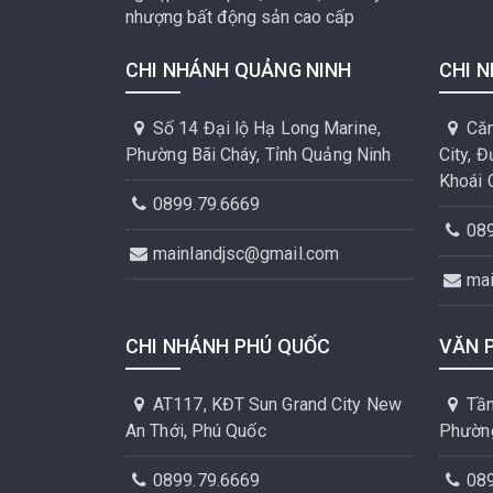
nhượng bất động sản cao cấp
CHI NHÁNH QUẢNG NINH
CHI 
Số 14 Đại lộ Hạ Long Marine,
Căn
Phường Bãi Cháy, Tỉnh Quảng Ninh
City, 
Khoái 
0899.79.6669
08
mainlandjsc@gmail.com
ma
CHI NHÁNH PHÚ QUỐC
VĂN 
AT117, KĐT Sun Grand City New
Tần
An Thới, Phú Quốc
Phường
0899.79.6669
08