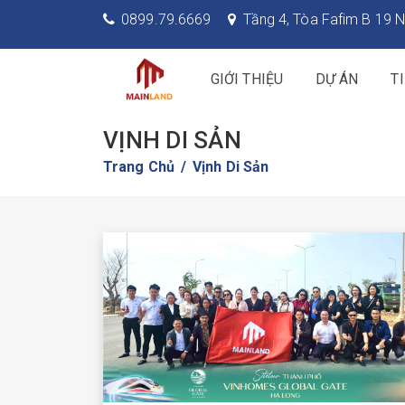
0899.79.6669
Tầng 4, Tòa Fafim B 19 N
GIỚI THIỆU
DỰ ÁN
T
VỊNH DI SẢN
Trang Chủ
Vịnh Di Sản