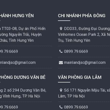
NHÁNH HƯNG YÊN
CHI NHÁNH PHÍA ĐÔNG
 TT03-08, Dự án Phố Hiến
DDD33, Đường Đại Dương
Đường Nguyễn Trãi, Huyện
Vinhomes Ocean Park 2, Xã N
Châu, Tỉnh Hưng Yên
Trụ, Tỉnh Hưng Yên
99.79.6669
0899.79.6669
inlandjsc@gmail.com
mainlandjsc@gmail.com
PHÒNG DƯƠNG VĂN BÉ
VĂN PHÒNG GIA LÂM
g 2 số 294 Dương Văn Bé,
Số 171 Nguyễn Mậu Tài, xã
 Vĩnh Hưng, TP. Hà Nội
Lâm, TP Hà Nội
99.79.6669
0899.79.6669