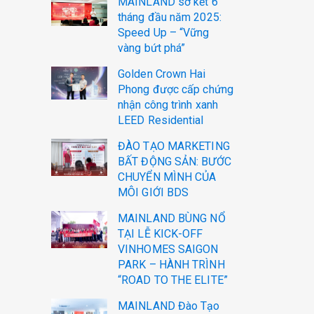
MAINLAND sơ kết 6
tháng đầu năm 2025:
Speed Up – “Vững
vàng bứt phá”
Golden Crown Hai
Phong được cấp chứng
nhận công trình xanh
LEED Residential
ĐÀO TẠO MARKETING
BẤT ĐỘNG SẢN: BƯỚC
CHUYỂN MÌNH CỦA
MÔI GIỚI BDS
MAINLAND BÙNG NỔ
TẠI LỄ KICK-OFF
VINHOMES SAIGON
PARK – HÀNH TRÌNH
“ROAD TO THE ELITE”
MAINLAND Đào Tạo