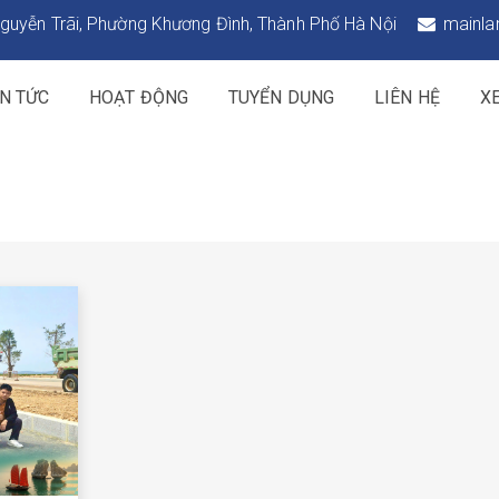
guyễn Trãi, Phường Khương Đình, Thành Phố Hà Nội
mainla
IN TỨC
HOẠT ĐỘNG
TUYỂN DỤNG
LIÊN HỆ
X