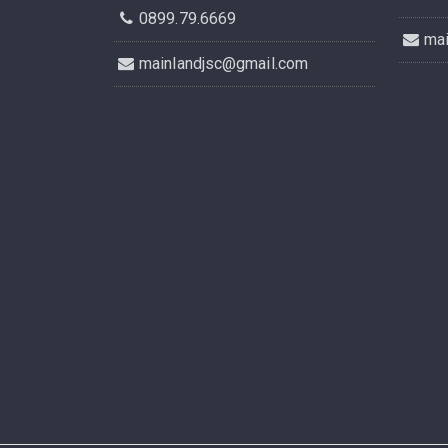
0899.79.6669
ma
mainlandjsc@gmail.com