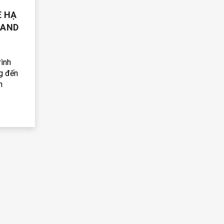
E HẠ
LAND
ình
g đến
h