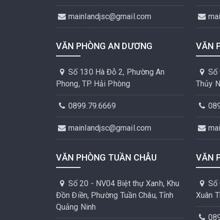
mainlandjsc@gmail.com
ma
VĂN PHÒNG AN DƯƠNG
VĂN 
Số 130 Hà Đỗ 2, Phường An
Số 
Phong, TP. Hải Phòng
Thủy N
0899.79.6669
08
mainlandjsc@gmail.com
ma
VĂN PHÒNG TUẦN CHÂU
VĂN 
Số 20 - NV04 Biệt thự Xanh, Khu
Số 
Đồn Điền, Phường Tuần Châu, Tỉnh
Xuân T
Quảng Ninh
08