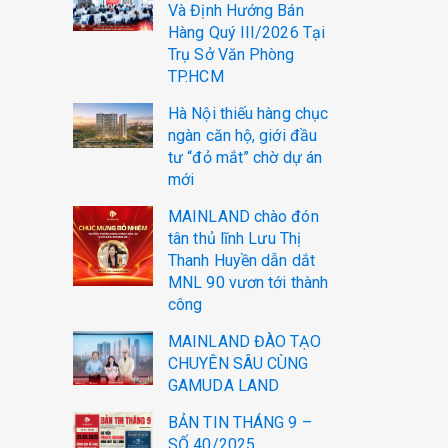
Và Định Hướng Bán
Hàng Quý III/2026 Tại
Trụ Sở Văn Phòng
TP.HCM
Hà Nội thiếu hàng chục
ngàn căn hộ, giới đầu
tư “đỏ mắt” chờ dự án
mới
MAINLAND chào đón
tân thủ lĩnh Lưu Thị
Thanh Huyền dẫn dắt
MNL 90 vươn tới thành
công
MAINLAND ĐÀO TẠO
CHUYÊN SÂU CÙNG
GAMUDA LAND
BẢN TIN THÁNG 9 –
SỐ 40/2025