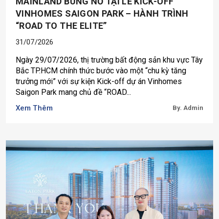
MAINLAND BÙNG NỔ TẠI LỄ KICK-OFF
VINHOMES SAIGON PARK – HÀNH TRÌNH
“ROAD TO THE ELITE”
31/07/2026
Ngày 29/07/2026, thị trường bất động sản khu vực Tây
Bắc TP.HCM chính thức bước vào một “chu kỳ tăng
trưởng mới” với sự kiện Kick-off dự án Vinhomes
Saigon Park mang chủ đề “ROAD...
Xem Thêm
By. Admin