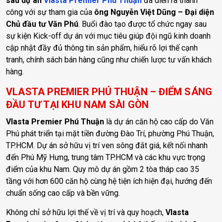
sâu dự án
Vlasta Premier Phú Thuận
đã diễn ra thành
công với sự tham gia của
ông Nguyễn Việt Dũng – Đại diện
Chủ đầu tư Văn Phú
. Buổi đào tạo được tổ chức ngay sau
sự kiện Kick-off dự án với mục tiêu giúp đội ngũ kinh doanh
cập nhật đầy đủ thông tin sản phẩm, hiểu rõ lợi thế cạnh
tranh, chính sách bán hàng cũng như chiến lược tư vấn khách
hàng.
VLASTA PREMIER PHÚ THUẬN – ĐIỂM SÁNG
ĐẦU TƯ TẠI KHU NAM SÀI GÒN
Vlasta Premier Phú Thuận
là dự án căn hộ cao cấp do Văn
Phú phát triển tại mặt tiền đường Đào Trí, phường Phú Thuận,
TP.HCM. Dự án sở hữu vị trí ven sông đắt giá, kết nối nhanh
đến Phú Mỹ Hưng, trung tâm TP.HCM và các khu vực trọng
điểm của khu Nam. Quy mô dự án gồm 2 tòa tháp cao 35
tầng với hơn 600 căn hộ cùng hệ tiện ích hiện đại, hướng đến
chuẩn sống cao cấp và bền vững.
Không chỉ sở hữu lợi thế về vị trí và quy hoạch,
Vlasta