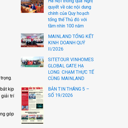
Hà Nội thông qua Nghị
quyết về các nội dung
chính của Quy hoạch
tổng thể Thủ đô với
tầm nhìn 100 năm
MAINLAND TỔNG KẾT
KINH DOANH QUÝ
II/2026
SITETOUR VINHOMES
GLOBAL GATE HẠ
LONG: CHẠM THỰC TẾ
trọng.
CÙNG MAINLAND
bắt kịp
BẢN TIN THÁNG 5 –
SỐ 19/2026
iải trí
ung góp