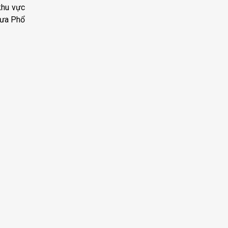
khu vực
 đưa Phổ