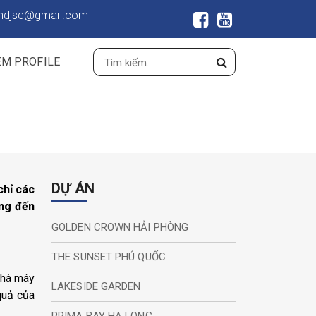
ndjsc@gmail.com
EM PROFILE
DỰ ÁN
chỉ các
ang đến
GOLDEN CROWN HẢI PHÒNG
THE SUNSET PHÚ QUỐC
nhà máy
LAKESIDE GARDEN
quả của