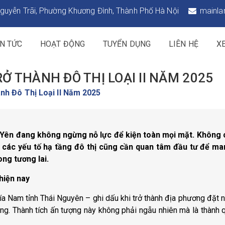
guyễn Trãi, Phường Khương Đình, Thành Phố Hà Nội
mainla
IN TỨC
HOẠT ĐỘNG
TUYỂN DỤNG
LIÊN HỆ
X
Ở THÀNH ĐÔ THỊ LOẠI II NĂM 2025
nh Đô Thị Loại II Năm 2025
hổ Yên đang không ngừng nỗ lực để kiện toàn mọi mặt. Không 
à các yếu tố hạ tầng đô thị cũng cần quan tâm đầu tư để m
ng tương lai.
hiện nay
a Nam tỉnh Thái Nguyên – ghi dấu khi trở thành địa phương đặt 
ung. Thành tích ấn tượng này không phải ngẫu nhiên mà là thành 