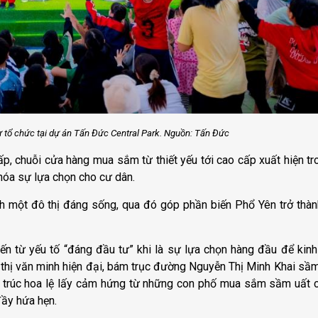
tư tổ chức tại dự án Tấn Đức Central Park. Nguồn: Tấn Đức
p, chuỗi cửa hàng mua sắm từ thiết yếu tới cao cấp xuất hiện tr
hóa sự lựa chọn cho cư dân.
nh một đô thị đáng sống, qua đó góp phần biến Phổ Yên trở thàn
n từ yếu tố “đáng đầu tư” khi là sự lựa chọn hàng đầu để kinh
đô thị văn minh hiện đại, bám trục đường Nguyễn Thị Minh Khai sầ
 trúc hoa lệ lấy cảm hứng từ những con phố mua sắm sầm uất 
đầy hứa hẹn.