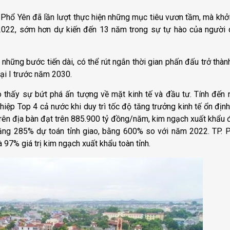
Phổ Yên đã lần lượt thực hiện những mục tiêu vươn tầm, mà khởi
22, sớm hơn dự kiến đến 13 năm trong sự tự hào của người 
hững bước tiến dài, có thể rút ngắn thời gian phấn đấu trở thành
oại I trước năm 2030.
thấy sự bứt phá ấn tượng về mặt kinh tế và đầu tư. Tính đến n
iệp Top 4 cả nước khi duy trì tốc độ tăng trưởng kinh tế ổn địn
trên địa bàn đạt trên 885.900 tỷ đồng/năm, kim ngạch xuất khẩu đ
bằng 285% dự toán tỉnh giao, bằng 600% so với năm 2022. TP. 
 97% giá trị kim ngạch xuất khẩu toàn tỉnh.