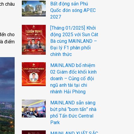
Bất động sản Phú
ch châu
Quốc đón sóng APEC
2027
[Tháng 01/2025] Khởi
đến cho
động 2025 với Sun Cát
Bà cùng MAINLAND –
là điểm
Đại lý F1 phân phối
chính thức
MAINLAND bổ nhiệm
02 Giám đốc khối kinh
doanh – Củng cố đội
ngũ anh tài tại chi
nhánh Hải Phòng
MAINLAND sẵn sàng
bứt phá “bom tấn” nhà
phố Tấn Đức Central
Park
MAINLAND XUẤT SẮC