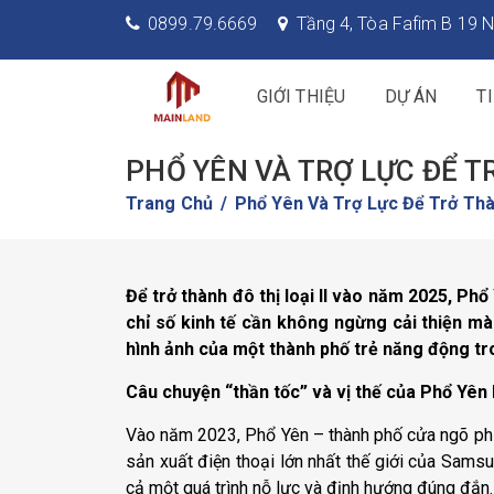
0899.79.6669
Tầng 4, Tòa Fafim B 19 N
GIỚI THIỆU
DỰ ÁN
T
PHỔ YÊN VÀ TRỢ LỰC ĐỂ TR
Trang Chủ
Phổ Yên Và Trợ Lực Để Trở Thà
Để trở thành đô thị loại II vào năm 2025, P
chỉ số kinh tế cần không ngừng cải thiện m
hình ảnh của một thành phố trẻ năng động tro
Câu chuyện “thần tốc” và vị thế của Phổ Yên 
Vào năm 2023, Phổ Yên – thành phố cửa ngõ phí
sản xuất điện thoại lớn nhất thế giới của Sams
cả một quá trình nỗ lực và định hướng đúng đắn.