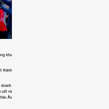
ong khu
h thành
 doanh.
m uất và
châu Âu