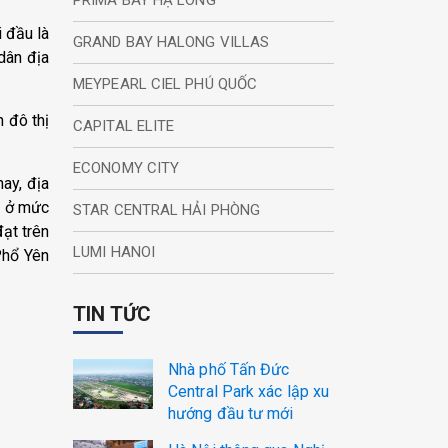
PRIMA BAY HẠ LONG
 đầu là
GRAND BAY HALONG VILLAS
dân địa
MEYPEARL CIEL PHÚ QUỐC
 đô thị
CAPITAL ELITE
ECONOMY CITY
ay, địa
h ở mức
STAR CENTRAL HẢI PHÒNG
ạt trên
LUMI HANOI
Phổ Yên
TIN TỨC
Nhà phố Tấn Đức
Central Park xác lập xu
hướng đầu tư mới