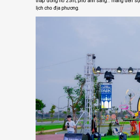
tháp đồng hồ 25m, phố ánh sáng… mang đến sự t
lịch cho địa phương.