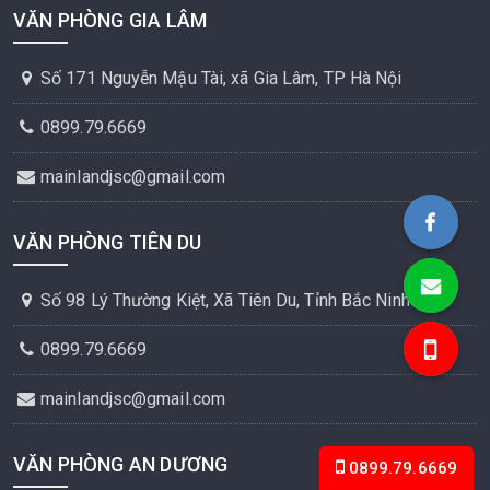
VĂN PHÒNG GIA LÂM
Số 171 Nguyễn Mậu Tài, xã Gia Lâm, TP Hà Nội
0899.79.6669
mainlandjsc@gmail.com
Bất Động Sản MAINLAN
VĂN PHÒNG TIÊN DU
mainlandj
Số 98 Lý Thường Kiệt, Xã Tiên Du, Tỉnh Bắc Ninh
0899.79.6
0899.79.6669
mainlandjsc@gmail.com
VĂN PHÒNG AN DƯƠNG
0899.79.6669