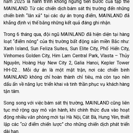
năm 2025 là hành trình không ngừng tiến bước của tập thể
MAINLAND. Từ các chiến dịch bám sát thị trường đến những
chiến binh “lăn xả” tại các dự án trọng điểm, MAINLAND đã
khẳng định vị thế bằng những kết quả đáng ghi nhận.
Trong 6 tháng qua, đội ngũ MAINLAND đã hiện diện tại hàng
loạt “điểm nóng” của thị trường bất động sản miền Bắc như:
Xanh Island, Sun Feliza Suites, Sun Elite City, Phố Hiến City,
Vinhomes Golden City, Him Lam Central Park, Vlasta – Thủy
Nguyên, Hoàng Huy New City 2, Galia Hanoi, Kepler Tower
HH-02… Mỗi dự án là một mặt trận, nơi các chiến binh
MAINLAND không chỉ hoàn thành chỉ tiêu, mà còn tạo nên
dấu ấn về năng lực triển khai và tinh thần phục vụ khách hàng
tận tâm.
Song song với việc bám sát thị trường, MAINLAND cũng liên
tục mở rộng quy mô vận hành, khi chính thức đưa vào hoạt
động nhiều văn phòng mới tại Hà Nội, Cát Bà, Hưng Yên, thiết
lập các “cứ điểm chiến lược” cho những chiến dịch phát triển
dài hạn.