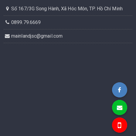
Số 167/3G Song Hành, Xã Hóc Môn, TP. Hồ Chí Minh
0899.79.6669
mainlandjsc@gmail.com
Bất Động Sản MAINLAN
mainlandj
0899.79.6