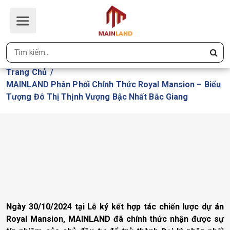
MAINLAND PHÂN PHỐI CHÍNH
THỨC ROYAL MANSION – BIỂU
TƯỢNG ĐÔ THỊ THỊNH VƯỢNG BẬC
NHẤT BẮC GIANG
Trang Chủ
MAINLAND Phân Phối Chính Thức Royal Mansion – Biểu
Tượng Đô Thị Thịnh Vượng Bậc Nhất Bắc Giang
Ngày 30/10/2024 tại Lễ ký kết hợp tác chiến lược dự án
Royal Mansion, MAINLAND đã chính thức nhận được sự