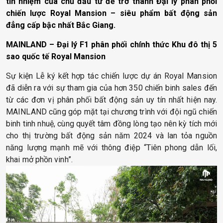
tín nhiệm của chủ đầu tư để trở thành Đại lý phân phối
chiến lược Royal Mansion – siêu phẩm bất động sản
đẳng cấp bậc nhất Bắc Giang.
MAINLAND – Đại lý F1 phân phối chính thức Khu đô thị 5
sao quốc tế Royal Mansion
Sự kiện Lễ ký kết hợp tác chiến lược dự án Royal Mansion
đã diễn ra với sự tham gia của hơn 350 chiến binh sales đến
từ các đơn vị phân phối bất động sản uy tín nhất hiện nay.
MAINLAND cũng góp mặt tại chương trình với đội ngũ chiến
binh tinh nhuệ, cùng quyết tâm đồng lòng tạo nên kỳ tích mới
cho thị trường bất động sản năm 2024 và lan tỏa nguồn
năng lượng mạnh mẽ với thông điệp “Tiên phong dẫn lối,
khai mở phồn vinh”.