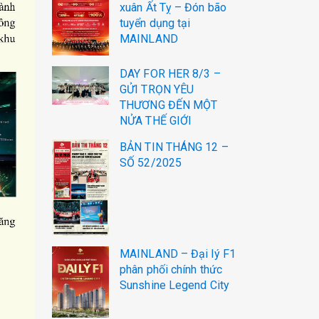
xuân Ất Tỵ – Đón bão
tuyển dụng tại
MAINLAND
DAY FOR HER 8/3 –
GỬI TRỌN YÊU
THƯƠNG ĐẾN MỘT
NỬA THẾ GIỚI
BẢN TIN THÁNG 12 –
SỐ 52/2025
MAINLAND – Đại lý F1
phân phối chính thức
Sunshine Legend City