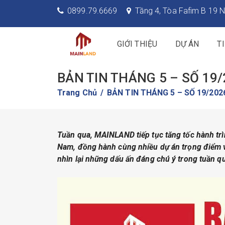
0899.79.6669
Tầng 4, Tòa Fafim B 19 N
GIỚI THIỆU
DỰ ÁN
T
BẢN TIN THÁNG 5 – SỐ 19
Trang Chủ
BẢN TIN THÁNG 5 – SỐ 19/202
Tuần qua, MAINLAND tiếp tục tăng tốc hành trìn
Nam, đồng hành cùng nhiều dự án trọng điểm v
nhìn lại những dấu ấn đáng chú ý trong tuần q