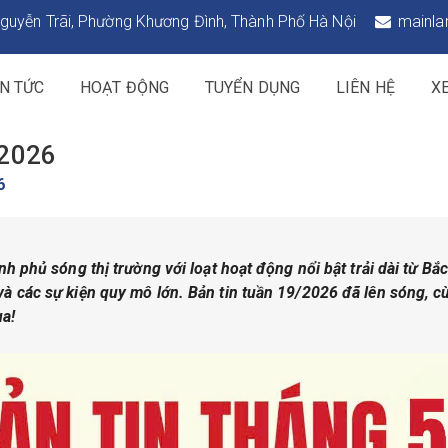
guyễn Trãi, Phường Khương Đình, Thành Phố Hà Nội
mainla
IN TỨC
HOẠT ĐỘNG
TUYỂN DỤNG
LIÊN HỆ
X
/2026
6
h phủ sóng thị trường với loạt hoạt động nổi bật trải dài từ Bắ
à các sự kiện quy mô lớn. Bản tin tuần 19/2026 đã lên sóng, c
ua!