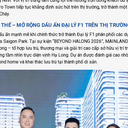
Ninh. Với vị trí trung tâm cùng lợi thế hưởng trọn dòng khách du l
tro Town tiếp tục khẳng định sức hút trên thị trường, trở thành một
Cháy.
 THẾ – MỞ RỘNG DẤU ẤN ĐẠI LÝ F1 TRÊN THỊ TRƯỜ
u ấn mạnh mẽ khi chính thức trở thành Đại lý F1 phân phối các d
es Saigon Park. Tại sự kiện “BEYOND HALONG 2026”, MAINLAN
g – tổ hợp lưu trú, thương mại và giải trí cao cấp sở hữu vị trí t
ng tầm nhìn trực diện vịnh Hạ Long. Dự án được đánh giá cao nhờ
nd home và khai thác lưu trú tại thành phố di sản.