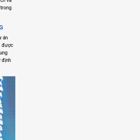
ịch và
 trong
NG
ự án
D được
rung
 định