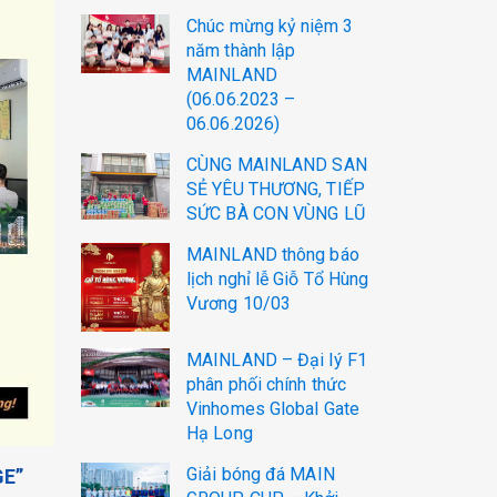
Chúc mừng kỷ niệm 3
năm thành lập
MAINLAND
(06.06.2023 –
06.06.2026)
CÙNG MAINLAND SAN
SẺ YÊU THƯƠNG, TIẾP
SỨC BÀ CON VÙNG LŨ
MAINLAND thông báo
lịch nghỉ lễ Giỗ Tổ Hùng
Vương 10/03
MAINLAND – Đại lý F1
phân phối chính thức
Vinhomes Global Gate
Hạ Long
Giải bóng đá MAIN
GE”