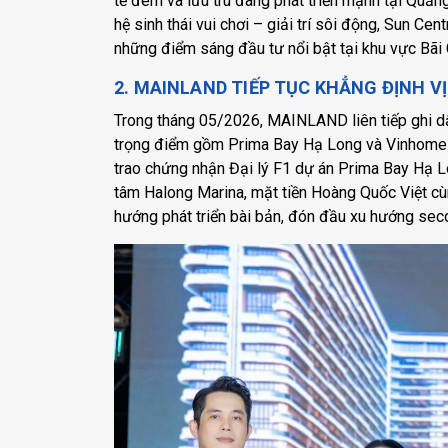
tế đêm và lưu trú đang phát triển mạnh tại Quảng 
hệ sinh thái vui chơi – giải trí sôi động, Sun Cen
những điểm sáng đầu tư nổi bật tại khu vực Bãi 
2. MAINLAND TIẾP TỤC KHẲNG ĐỊNH VỊ
Trong tháng 05/2026, MAINLAND liên tiếp ghi dấ
trọng điểm gồm Prima Bay Hạ Long và Vinhom
trao chứng nhận Đại lý F1 dự án Prima Bay Hạ Lon
tâm Halong Marina, mặt tiền Hoàng Quốc Việt cù
hướng phát triển bài bản, đón đầu xu hướng seco