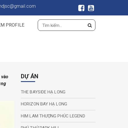
ndjsc@gmail.com
EM PROFILE
DỰ ÁN
c vào
ùng
THE BAYSIDE HẠ LONG
HORIZON BAY HẠ LONG
HIM LAM THƯỢNG PHÚC LEGEND