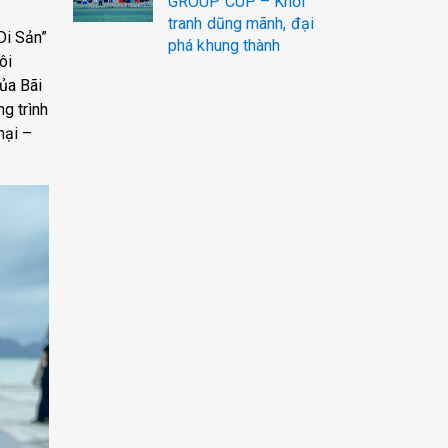
GROUP CUP – Khởi
tranh dũng mãnh, đại
Di Sản”
phá khung thành
ôi
ủa Bãi
g trình
mại –