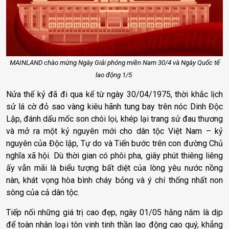
MAINLAND chào mừng Ngày Giải phóng miền Nam 30/4 và Ngày Quốc tế
lao động 1/5
Nửa thế kỷ đã đi qua kể từ ngày 30/04/1975, thời khắc lịch
sử lá cờ đỏ sao vàng kiêu hãnh tung bay trên nóc Dinh Độc
Lập, đánh dấu mốc son chói lọi, khép lại trang sử đau thương
và mở ra một kỷ nguyên mới cho dân tộc Việt Nam – kỷ
nguyên của Độc lập, Tự do và Tiến bước trên con đường Chủ
nghĩa xã hội. Dù thời gian có phôi pha, giây phút thiêng liêng
ấy vẫn mãi là biểu tượng bất diệt của lòng yêu nước nồng
nàn, khát vọng hòa bình cháy bỏng và ý chí thống nhất non
sông của cả dân tộc.
Tiếp nối những giá trị cao đẹp, ngày 01/05 hằng năm là dịp
để toàn nhân loại tôn vinh tinh thần lao động cao quý, khẳng