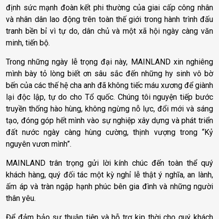
định sức mạnh đoàn kết phi thường của giai cấp công nhân
và nhân dân lao động trên toàn thế giới trong hành trình đấu
tranh bền bỉ vì tự do, dân chủ và một xã hội ngày càng văn
minh, tiến bộ.
Trong những ngày lễ trọng đại này, MAINLAND xin nghiêng
mình bày tỏ lòng biết ơn sâu sắc đến những hy sinh vô bờ
bến của các thế hệ cha anh đã không tiếc máu xương để giành
lại độc lập, tự do cho Tổ quốc. Chúng tôi nguyện tiếp bước
truyền thống hào hùng, không ngừng nỗ lực, đổi mới và sáng
tạo, đóng góp hết mình vào sự nghiệp xây dựng và phát triển
đất nước ngày càng hùng cường, thịnh vượng trong “Kỷ
nguyên vươn mình”.
MAINLAND trân trọng gửi lời kính chúc đến toàn thể quý
khách hàng, quý đối tác một kỳ nghỉ lễ thật ý nghĩa, an lành,
ấm áp và tràn ngập hạnh phúc bên gia đình và những người
thân yêu.
Để đảm bảo sự thuận tiện và hỗ trợ kịp thời cho quý khách