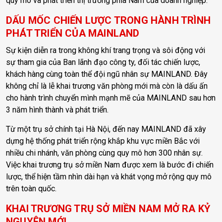
quy mô và phát triển thị trường phía Nam của doanh nghiệp.
DẤU MỐC CHIẾN LƯỢC TRONG HÀNH TRÌNH
PHÁT TRIỂN CỦA MAINLAND
Sự kiện diễn ra trong không khí trang trọng và sôi động với
sự tham gia của Ban lãnh đạo công ty, đối tác chiến lược,
khách hàng cùng toàn thể đội ngũ nhân sự MAINLAND. Đây
không chỉ là lễ khai trương văn phòng mới mà còn là dấu ấn
cho hành trình chuyển mình mạnh mẽ của MAINLAND sau hơn
3 năm hình thành và phát triển.
Từ một trụ sở chính tại Hà Nội, đến nay MAINLAND đã xây
dựng hệ thống phát triển rộng khắp khu vực miền Bắc với
nhiều chi nhánh, văn phòng cùng quy mô hơn 300 nhân sự.
Việc khai trương trụ sở miền Nam được xem là bước đi chiến
lược, thể hiện tầm nhìn dài hạn và khát vọng mở rộng quy mô
trên toàn quốc.
KHAI TRƯƠNG TRỤ SỞ MIỀN NAM MỞ RA KỶ
NGUYÊN MỚI