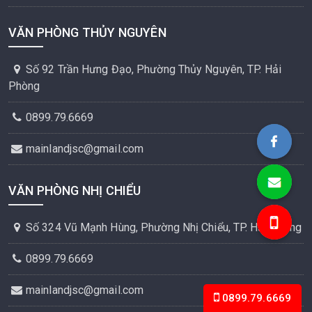
VĂN PHÒNG THỦY NGUYÊN
Số 92 Trần Hưng Đạo, Phường Thủy Nguyên, TP. Hải
Phòng
0899.79.6669
Bất Động Sản MAINLAN
mainlandjsc@gmail.com
mainlandj
VĂN PHÒNG NHỊ CHIỂU
0899.79.6
Số 324 Vũ Mạnh Hùng, Phường Nhị Chiểu, TP. Hải Phòng
0899.79.6669
mainlandjsc@gmail.com
0899.79.6669