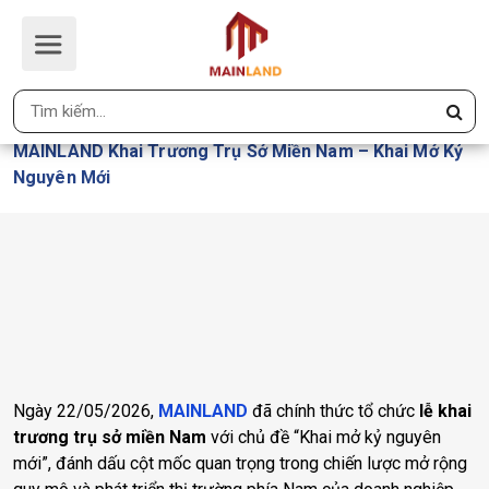
MAINLAND KHAI TRƯƠNG TRỤ SỞ
MIỀN NAM – KHAI MỞ KỶ NGUYÊN
MỚI
Trang Chủ
MAINLAND Khai Trương Trụ Sở Miền Nam – Khai Mở Kỷ
Nguyên Mới
Ngày 22/05/2026,
MAINLAND
đã chính thức tổ chức
lễ khai
trương trụ sở miền Nam
với chủ đề “Khai mở kỷ nguyên
mới”, đánh dấu cột mốc quan trọng trong chiến lược mở rộng