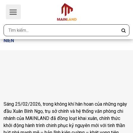
MAINLAND KHAI XUÂN BÍNH NGỌ
2026: PHI MÃ KHAI NIÊN
Trang Chủ
MAINLAND KHAI XUÂN BÍNH NGỌ 2026: PHI MÃ KHAI
NIÊN
Sáng 25/02/2026, trong không khí hân hoan của những ngày
đầu Xuân Bính Ngọ, trụ sở chính và hệ thống văn phòng chi
nhánh của
MAINLAND
đã đồng loạt khai xuân, chính thức
khởi động hành trình chinh phục kỷ nguyên mới với tinh thần
bứt phá mạnh mẽ – bản lĩnh kiên cường – khát vọng tiên