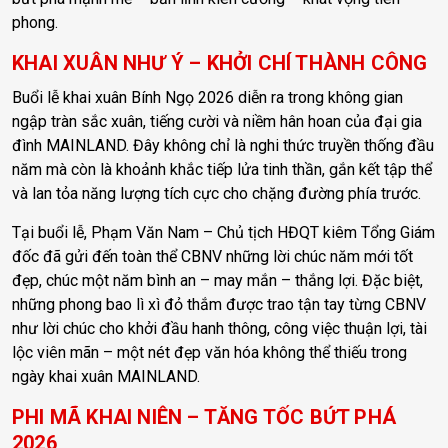
phong.
KHAI XUÂN NHƯ Ý – KHỞI CHÍ THÀNH CÔNG
Buổi lễ khai xuân Bính Ngọ 2026 diễn ra trong không gian
ngập tràn sắc xuân, tiếng cười và niềm hân hoan của đại gia
đình MAINLAND. Đây không chỉ là nghi thức truyền thống đầu
năm mà còn là khoảnh khắc tiếp lửa tinh thần, gắn kết tập thể
và lan tỏa năng lượng tích cực cho chặng đường phía trước.
Tại buổi lễ, Phạm Văn Nam – Chủ tịch HĐQT kiêm Tổng Giám
đốc đã gửi đến toàn thể CBNV những lời chúc năm mới tốt
đẹp, chúc một năm bình an – may mắn – thắng lợi. Đặc biệt,
những phong bao lì xì đỏ thắm được trao tận tay từng CBNV
như lời chúc cho khởi đầu hanh thông, công việc thuận lợi, tài
lộc viên mãn – một nét đẹp văn hóa không thể thiếu trong
ngày khai xuân MAINLAND.
PHI MÃ KHAI NIÊN – TĂNG TỐC BỨT PHÁ
2026