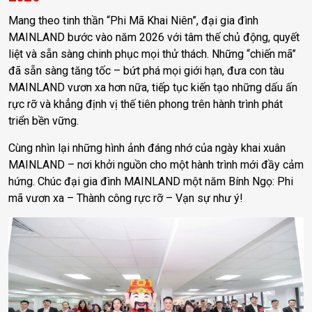
Mang theo tinh thần “Phi Mã Khai Niên”, đại gia đình
MAINLAND bước vào năm 2026 với tâm thế chủ động, quyết
liệt và sẵn sàng chinh phục mọi thử thách. Những “chiến mã”
đã sẵn sàng tăng tốc – bứt phá mọi giới hạn, đưa con tàu
MAINLAND vươn xa hơn nữa, tiếp tục kiến tạo những dấu ấn
rực rỡ và khẳng định vị thế tiên phong trên hành trình phát
triển bền vững.
Cùng nhìn lại những hình ảnh đáng nhớ của ngày khai xuân
MAINLAND – nơi khởi nguồn cho một hành trình mới đầy cảm
hứng. Chúc đại gia đình MAINLAND một năm Bính Ngọ: Phi
mã vươn xa – Thành công rực rỡ – Vạn sự như ý!