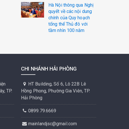
Hà Nội thông qua Nghị
quyết về các nội dung
chính của Quy hoạch
tổng thể Thủ đô với
tầm nhìn 100 năm
CHI NHÁNH HẢI PHÒNG
iện
HT Building, Số 6, Lô 22B Lê
y, TP.
Hồng Phong, Phường Gia Viên, TP.
Hải Phòng
0899.79.6669
mainlandjsc@gmail.com