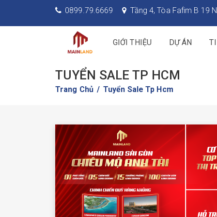
0899.79.6669
Tầng 4, Tòa Fafim B 19 N
GIỚI THIỆU
DỰ ÁN
T
TUYỂN SALE TP HCM
Trang Chủ
Tuyển Sale Tp Hcm