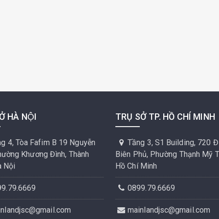
Ở HÀ NỘI
TRỤ SỞ TP. HỒ CHÍ MINH
g 4, Tòa Fafim B 19 Nguyễn
Tầng 3, S1 Building, 720 Đ
Phường Khương Đình, Thành
Biên Phủ, Phường Thạnh Mỹ Tâ
 Nội
Hồ Chí Minh
99.79.6669
0899.79.6669
inlandjsc@gmail.com
mainlandjsc@gmail.com