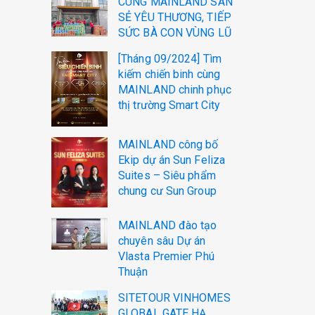
CÙNG MAINLAND SAN
SẺ YÊU THƯƠNG, TIẾP
SỨC BÀ CON VÙNG LŨ
[Tháng 09/2024] Tìm
kiếm chiến binh cùng
MAINLAND chinh phục
thị trường Smart City
MAINLAND công bố
Ekip dự án Sun Feliza
Suites – Siêu phẩm
chung cư Sun Group
MAINLAND đào tạo
chuyên sâu Dự án
Vlasta Premier Phú
Thuận
SITETOUR VINHOMES
GLOBAL GATE HẠ