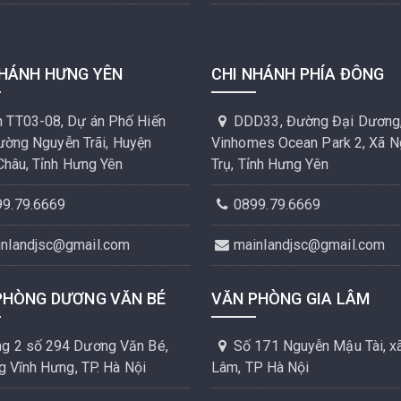
NHÁNH HƯNG YÊN
CHI NHÁNH PHÍA ĐÔNG
 TT03-08, Dự án Phố Hiến
DDD33, Đường Đại Dương
Đường Nguyễn Trãi, Huyện
Vinhomes Ocean Park 2, Xã N
Châu, Tỉnh Hưng Yên
Trụ, Tỉnh Hưng Yên
99.79.6669
0899.79.6669
inlandjsc@gmail.com
mainlandjsc@gmail.com
PHÒNG DƯƠNG VĂN BÉ
VĂN PHÒNG GIA LÂM
g 2 số 294 Dương Văn Bé,
Số 171 Nguyễn Mậu Tài, xã
 Vĩnh Hưng, TP. Hà Nội
Lâm, TP Hà Nội