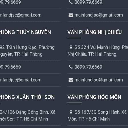
99.79.6669
0899.79.6669
inlandjsc@gmail.com
mainlandjsc@gmail.com
PHÒNG THỦY NGUYÊN
VĂN PHÒNG NHỊ CHIỂU
92 Trần Hưng Đạo, Phường
Số 324 Vũ Mạnh Hùng, P
guyên, TP. Hải Phòng
Nhị Chiểu, TP. Hải Phòng
99.79.6669
0899.79.6669
inlandjsc@gmail.com
mainlandjsc@gmail.com
PHÒNG XUÂN THỚI SƠN
VĂN PHÒNG HÓC MÔN
04/106 Đặng Công Bỉnh, Xã
Số 167/3G Song Hành, Xã
hới Sơn, TP. Hồ Chí Minh
Môn, TP. Hồ Chí Minh