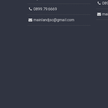
08
0899.79.6669
ma
mainlandjsc@gmail.com