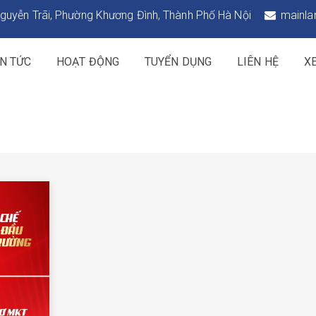
guyễn Trãi, Phường Khương Đình, Thành Phố Hà Nội
mainla
IN TỨC
HOẠT ĐỘNG
TUYỂN DỤNG
LIÊN HỆ
X