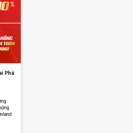
i Phá
ững
những
inland