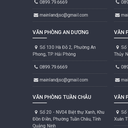
0899.79.6669
08
mainlandjsc@gmail.com
ma
VĂN PHÒNG AN DƯƠNG
VĂN 
Số 130 Hà Đỗ 2, Phường An
Số 
Phong, TP. Hải Phòng
Thủy N
0899.79.6669
08
mainlandjsc@gmail.com
ma
VĂN PHÒNG TUẦN CHÂU
VĂN 
Số 20 - NV04 Biệt thự Xanh, Khu
Số 
Đồn Điền, Phường Tuần Châu, Tỉnh
Xuân T
Quảng Ninh