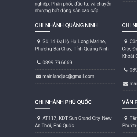
nghiệp. Phân phối, đầu tư, và chuyển
nhượng bất động sản cao cấp
CHI NHÁNH QUẢNG NINH
CHI 
Số 14 Đại lộ Hạ Long Marine,
Căn
Phường Bãi Cháy, Tỉnh Quảng Ninh
City, 
Khoái 
0899.79.6669
08
mainlandjsc@gmail.com
ma
CHI NHÁNH PHÚ QUỐC
VĂN 
AT117, KĐT Sun Grand City New
Tần
An Thới, Phú Quốc
Phường