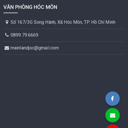
VĂN PHÒNG HÓC MÔN
Số 167/3G Song Hành, Xã Hóc Môn, TP. Hồ Chí Minh
0899.79.6669
mainlandjsc@gmail.com
Bất Động Sản MAINLAN
mainlandj
0899.79.6